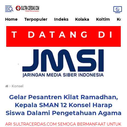
Home
Terpopuler
Indeks
Kolaka
Koltim
Kon
TANG DI WEBSI
.
›
Konsel
Gelar Pesantren Kilat Ramadhan,
Kepala SMAN 12 Konsel Harap
Siswa Dalami Pengetahuan Agama
COM SEMOGA BERMANFAAT UNTUK ANDA BY MARJUNUS