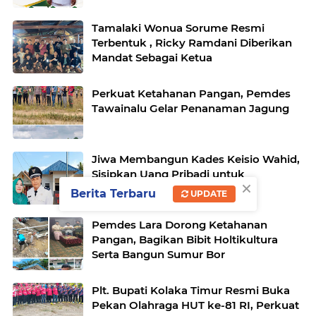
Tamalaki Wonua Sorume Resmi
Terbentuk , Ricky Ramdani Diberikan
Mandat Sebagai Ketua
Perkuat Ketahanan Pangan, Pemdes
Tawainalu Gelar Penanaman Jagung
Jiwa Membangun Kades Keisio Wahid,
Sisipkan Uang Pribadi untuk
×
Pembangunan Kantor Desa
Berita Terbaru
UPDATE
Pemdes Lara Dorong Ketahanan
Pangan, Bagikan Bibit Holtikultura
Serta Bangun Sumur Bor
Plt. Bupati Kolaka Timur Resmi Buka
Pekan Olahraga HUT ke-81 RI, Perkuat