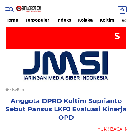
Home
Terpopuler
Indeks
Kolaka
Koltim
Kon
SELAMAT
.
›
Koltim
Anggota DPRD Koltim Suprianto
Sebut Pansus LKPJ Evaluasi Kinerja
OPD
YUK ! BACA INFORMASI DARI SULTRAC