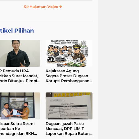
Ke Halaman Video
tikel Pilihan
A BY MARJUNUS
P Pemuda LIRA
Kejaksaan Agung
bitkan Surat Mandat,
Segera Proses Dugaan
rin Ditunjuk Pimpin
Korupsi Pembangunan
W Pemuda LIRA
Kantor Bupati Buton
tra
Selatan
ispar Sultra Resmi
‎Dugaan Ijazah Palsu
aporkan Ke
Mencuat, DPP LIMIT
endagri dan BKN
Laporkan Bupati Buton
s Dugaan
Selatan ke Mabes Polri