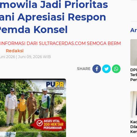
owila Jadi Prioritas
ani Apresiasi Respon
Pemda Konsel
Ar
DARI SULTRACERDAS.COM SEMOGA BERMANFAAT UNTUK AND
Redaksi
Juni 2026 | Juni 09, 2026 WIB
SHARE
DP
Ter
Pem
DP
Sul
Kad
Dil
Kem
ata