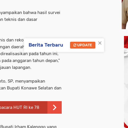
nyampaikan bahwa hasil survei
n teknis dan dasar
×
nis dan rekomendasi untuk
Berita Terbaru
UPDATE
angan daerah memungkinkan,
realisasikan pada tahun ini,
 pada anggaran tahun depan,"
njauan lapangan.
to, SP, menyampaikan
kkan Bupati Konawe Selatan dan
pacara HUT RI ke 78
 Bupati Irham Kalenggo yang